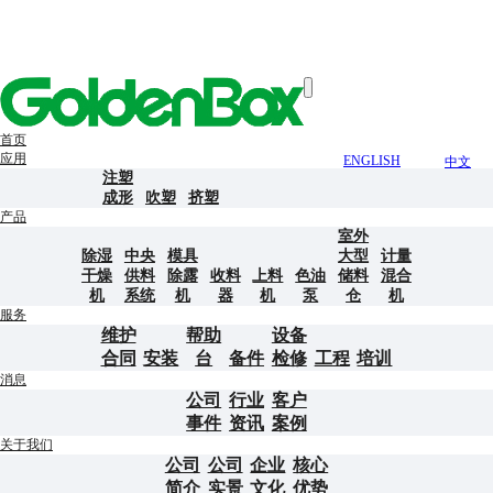
首页
应用
ENGLISH
中文
注塑
成形
吹塑
挤塑
产品
室外
除湿
中央
模具
大型
计量
干燥
供料
除露
收料
上料
色油
储料
混合
机
系统
机
器
机
泵
仓
机
服务
维护
帮助
设备
合同
安装
台
备件
检修
工程
培训
消息
公司
行业
客户
事件
资讯
案例
关于我们
公司
公司
企业
核心
简介
实景
文化
优势