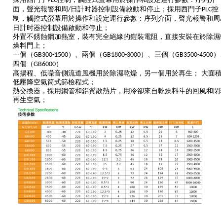
PLC
面，聲光報警和周
日計时器控制設備啟動和停止；採用西門子
控
/
PLC
制，觸控式螢幕用於操作和設定運行參數：序列介面，聲光報警和周
日計时器控制設備啟動和停止；
外置不銹蝕鋼加熱室，裝有完全絕緣的鎧裝電阻，直接安裝在於除濕
燥料門上；
一個（
）、兩個（
）、三個（
）
GB300-1500
GB1800-3000
GB3500-4500
四個（
）
GB6000
高揚程、低噪音側流道風機用於除濕乾燥，另一個用於再生；
大面
低壓降空氣筒式篩檢程式；
熱交換器，採用鋼管和鋁質散熱片，用冷卻來自乾燥料斗的回風和閉
再生空氣；