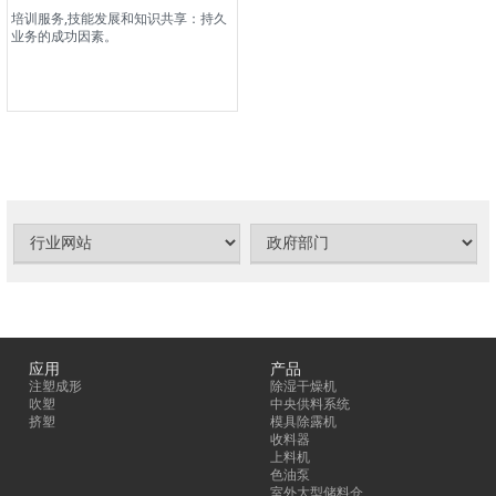
培训服务,技能发展和知识共享：持久
业务的成功因素。
应用
产品
注塑成形
除湿干燥机
吹塑
中央供料系统
挤塑
模具除露机
收料器
上料机
色油泵
室外大型储料仓